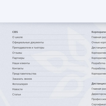
CBS
Корпорати
О школе
Главная ра
Официальные документы
Очные корп
Преподаватели и тьюторы
Дистанцион
Отзывы
Корпоратив
Партнеры
Корпоратив
Наши клиенты
Разработка 
Контакты
Разработка
Представительства
Корпоратив
Заказать звонок
Дистанцио
Фотогалерея
Главная ра
Новости
Директорск
Статьи
Профессио
Сертификат